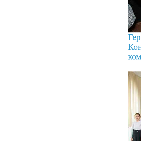
Ге
Кон
ком