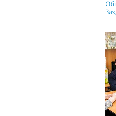
Об
Заз