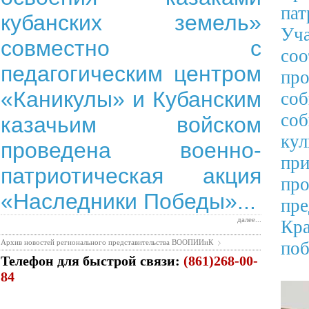
пат
кубанских земель»
Уч
совместно с
со
педагогическим центром
про
«Каникулы» и Кубанским
соб
соб
казачьим войском
кул
проведена военно-
при
патриотическая акция
пр
«Наследники Победы»...
пр
далее...
Кр
Архив новостей регионального представительства ВООПИИиК
поб
Телефон для быстрой связи:
(861)268-00-
84