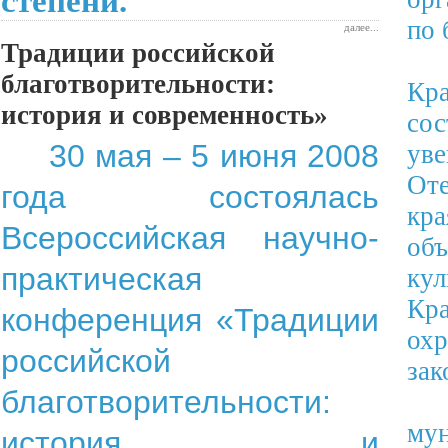
степени.
по 
далее...
Традиции российской
благотворительности:
Кр
история и современность»
со
30 мая – 5 июня 2008
ув
Оте
года состоялась
кра
Всероссийская научно-
объ
практическая
ку
Кра
конференция «Традиции
ох
российской
зак
благотворительности:
му
история и