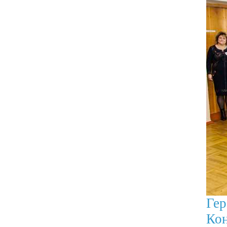
Ге
Кон