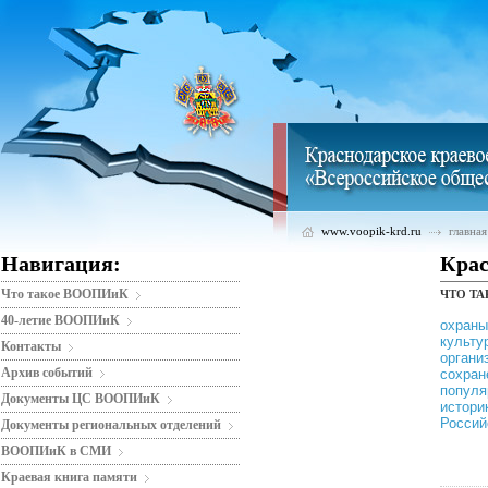
www.voopik-krd.ru
главная
Навигация:
Крас
Что такое ВООПИиК
ЧТО Т
«Все
40-летие ВООПИиК
охран
куль
Контакты
орган
Архив событий
сохра
попу
Документы ЦС ВООПИиК
истор
Россий
Документы региональных отделений
ВООПИиК в СМИ
Краевая книга памяти