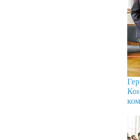
Ге
Кон
ком