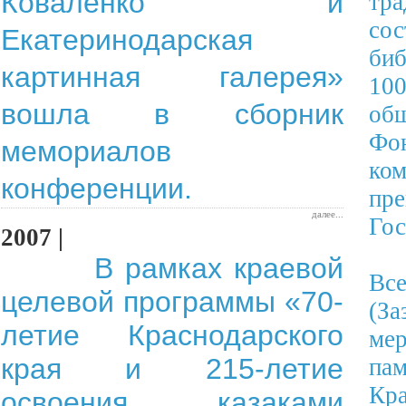
Коваленко и
тр
сос
Екатеринодарская
биб
картинная галерея»
10
вошла в сборник
об
Фо
мемориалов
ко
конференции.
пр
далее...
Гос
2007 |
В рамках краевой
Вс
целевой программы «70-
(З
летие Краснодарского
ме
края и 215-летие
па
Кр
освоения казаками