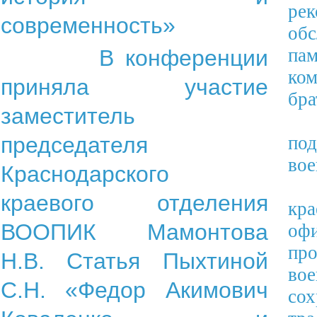
ре
современность»
обс
па
В конференции
ко
приняла участие
бра
заместитель
председателя
под
вое
Краснодарского
краевого отделения
кр
ВООПИК Мамонтова
оф
про
Н.В. Статья Пыхтиной
вое
С.Н. «Федор Акимович
сох