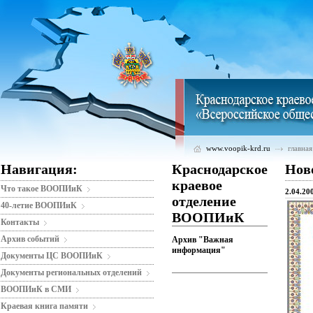
www.voopik-krd.ru
главная
Навигация:
Краснодарское
Нов
краевое
Что такое ВООПИиК
2.04.20
отделение
40-летие ВООПИиК
ВООПИиК
Контакты
Архив событий
Архив "Важная
информация"
Документы ЦС ВООПИиК
Документы региональных отделений
ВООПИиК в СМИ
Краевая книга памяти