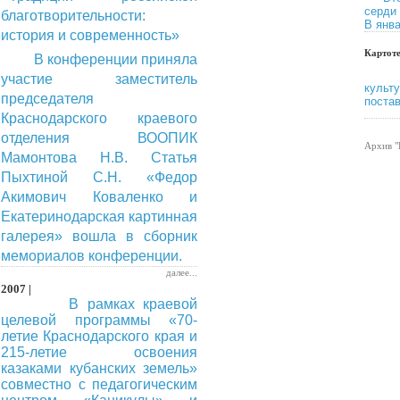
серди
благотворительности:
В янва
история и современность»
Картот
В конференции приняла
участие заместитель
культ
председателя
постав
Краснодарского краевого
отделения ВООПИК
Архив 
Мамонтова Н.В. Статья
Пыхтиной С.Н. «Федор
Акимович Коваленко и
Екатеринодарская картинная
галерея» вошла в сборник
мемориалов конференции.
далее...
2007 |
В рамках краевой
целевой программы «70-
летие Краснодарского края и
215-летие освоения
казаками кубанских земель»
совместно с педагогическим