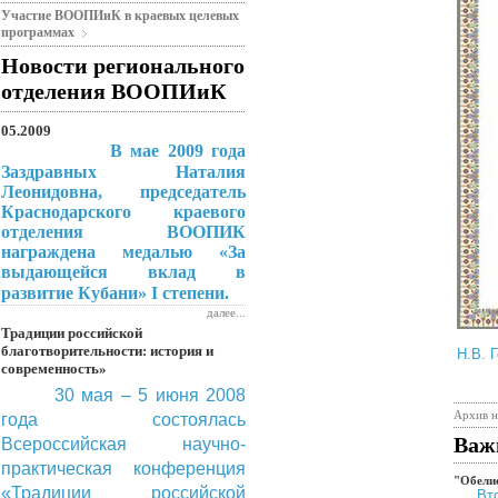
Участие ВООПИиК в краевых целевых
программах
Новости регионального
отделения ВООПИиК
05.2009
В мае 2009 года
Заздравных Наталия
Леонидовна, председатель
Краснодарского краевого
отделения ВООПИК
награждена медалью «За
выдающейся вклад в
I
степени.
развитие Кубани»
далее...
Традиции российской
ООО 
благотворительности: история и
Н.В. 
современность»
30 мая – 5 июня 2008
Архив 
года состоялась
Важ
Всероссийская научно-
практическая конференция
"Обели
«Традиции российской
Вт